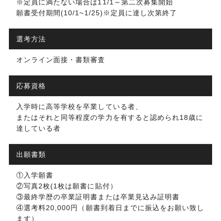
※定員に満たない場合は11/1～第二次募集開始
願書受付期間(10/1~1/25)※定員に達し次第終了
選考方法
オンライン面接・書類審査
応募資格
入学時に高等学校を卒業している者、
またはそれと同等程度の学力を有すると認められ18歳に
達している者
出願書類
①入学願書
②写真2枚(1枚は願書に貼付）
③最終学歴の卒業証明書または卒業見込み証明書
④選考料20,000円（願書到着日までに振込をお願い致し
ます）