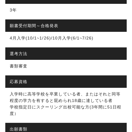
3年
願書受付期間～合格発表
4月入学(10/1~1/26)/10月入学(6/1~7/26)
選考方法
書類審査
応募資格
入学時に高等学校を卒業している者、またはそれと同等
程度の学力を有すると屁められ18歳に達している者
学校指定日にスクーリング出校可能な方(3年間に51日程
度）
出願書類